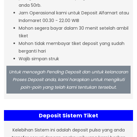
anda 50rb.
Jam Operasional kami untuk Deposit Alfamart atau
Indomaret 00.30 - 22.00 WIB
Mohon segera bayar dalam 30 menit setelah ambil
tiket
Mohon tidak membayar tiket deposit yang sudah
berganti hari
Wajib simpan struk
Untuk mencegah Pending Deposit dan untuk kelancaran
Proses Deposit anda, kami harapkan untuk mengikuti
poin-poin yang telah kami tentukan tersebut.
Deposit Sistem Tiket
Kelebihan Sistem ini adalah deposit pulsa yang anda