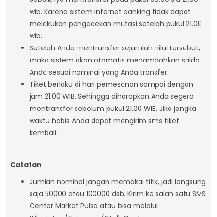
wib. Karena sistem internet banking tidak dapat
melakukan pengecekan mutasi setelah pukul 21.00
wib.
Setelah Anda mentransfer sejumlah nilai tersebut,
maka sistem akan otomatis menambahkan saldo
Anda sesuai nominal yang Anda transfer.
Tiket berlaku di hari pemesanan sampai dengan
jam 21.00 WIB. Sehingga diharapkan Anda segera
mentransfer sebelum pukul 21.00 WIB. Jika jangka
waktu habis Anda dapat mengirim sms tiket
kembali.
Catatan
Jumlah nominal jangan memakai titik, jadi langsung
saja 50000 atau 100000 dsb. Kirim ke salah satu SMS
Center Market Pulsa atau bisa melalui